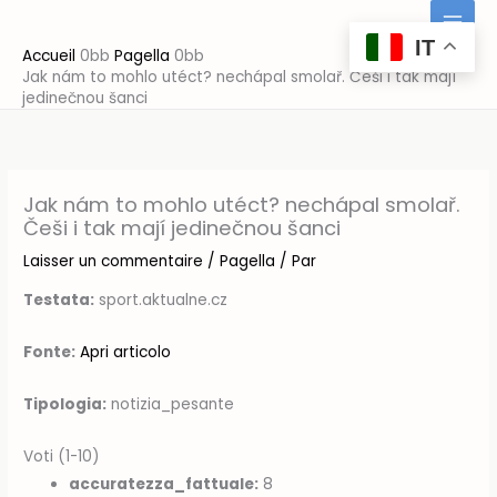
Aller
au
IT
Accueil
Pagella
contenu
Jak nám to mohlo utéct? nechápal smolař. Češi i tak mají
jedinečnou šanci
Jak nám to mohlo utéct? nechápal smolař.
Češi i tak mají jedinečnou šanci
Laisser un commentaire
/
Pagella
/ Par
Testata:
sport.aktualne.cz
Fonte:
Apri articolo
Tipologia:
notizia_pesante
Voti (1-10)
accuratezza_fattuale:
8