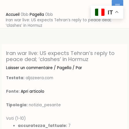
Aller
au
IT
Accueil
Pagella
contenu
Iran war live: US expects Tehran’s reply to peace deal;
‘clashes’ in Hormuz
Iran war live: US expects Tehran’s reply to
peace deal; ‘clashes’ in Hormuz
Laisser un commentaire
/
Pagella
/ Par
Testata:
aljazeera.com
Fonte:
Apri articolo
Tipologia:
notizia_pesante
Voti (1-10)
accuratezza_fattuale:
7