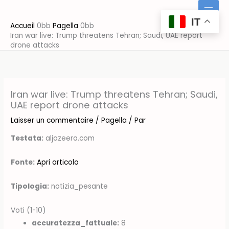
Aller
au
IT
Accueil
Pagella
contenu
Iran war live: Trump threatens Tehran; Saudi, UAE report
drone attacks
Iran war live: Trump threatens Tehran; Saudi,
UAE report drone attacks
Laisser un commentaire
/
Pagella
/ Par
Testata:
aljazeera.com
Fonte:
Apri articolo
Tipologia:
notizia_pesante
Voti (1-10)
accuratezza_fattuale:
8