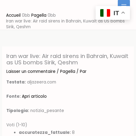
Aller
au
IT
Accueil
Pagella
contenu
Iran war live: Air raid sirens in Bahrain, Kuwait as US bombs
Sirik, Qeshm
Iran war live: Air raid sirens in Bahrain, Kuwait
as US bombs Sirik, Qeshm
Laisser un commentaire
/
Pagella
/ Par
Testata:
aljazeera.com
Fonte:
Apri articolo
Tipologia:
notizia_pesante
Voti (1-10)
accuratezza_fattuale:
8