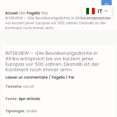
Aller
au
IT
Accueil
Pagella
contenu
INTERVIEW – «Die Bevölkerungsdichte in Afrika entsprach bis
vor kurzem jener Europas vor 500 Jahren. Deshalb ist der
Kontinent noch immer arm»
INTERVIEW – «Die Bevölkerungsdichte in
Afrika entsprach bis vor kurzem jener
Europas vor 500 Jahren. Deshalb ist der
Kontinent noch immer arm»
Laisser un commentaire
/
Pagella
/ Par
Testata:
nzz.ch
Fonte:
Apri articolo
Tipologia:
analisi