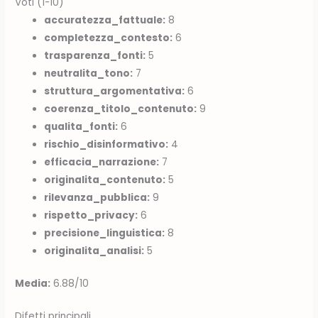
Voti (1-10)
accuratezza_fattuale:
8
completezza_contesto:
6
trasparenza_fonti:
5
neutralita_tono:
7
struttura_argomentativa:
6
coerenza_titolo_contenuto:
9
qualita_fonti:
6
rischio_disinformativo:
4
efficacia_narrazione:
7
originalita_contenuto:
5
rilevanza_pubblica:
9
rispetto_privacy:
6
precisione_linguistica:
8
originalita_analisi:
5
Media:
6.88/10
Difetti principali