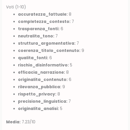
Voti (1-10)
accuratezza_fattuale:
8
completezza_contesto:
7
trasparenza_fonti:
6
neutralita_tono:
7
struttura_argomentativa:
7
coerenza_titolo_contenuto:
9
qualita_fonti:
6
rischio_disinformativo:
5
efficacia_narrazione:
8
originalita_contenuto:
6
rilevanza_pubblica:
9
rispetto_privacy:
8
precisione_linguistica:
7
originalita_analisi:
5
Media:
7.23/10