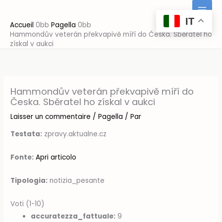
Aller
au
IT
Accueil
Pagella
contenu
Hammondův veterán překvapivě míří do Česka. Sběratel ho
získal v aukci
Hammondův veterán překvapivě míří do
Česka. Sběratel ho získal v aukci
Laisser un commentaire
/
Pagella
/ Par
Testata:
zpravy.aktualne.cz
Fonte:
Apri articolo
Tipologia:
notizia_pesante
Voti (1-10)
accuratezza_fattuale:
9