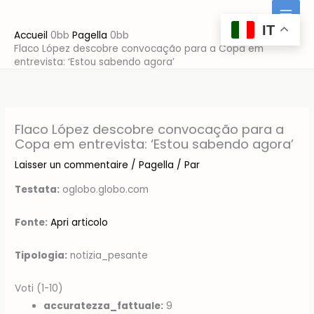
Aller
au
IT
Accueil
Pagella
contenu
Flaco López descobre convocação para a Copa em
entrevista: ‘Estou sabendo agora’
Flaco López descobre convocação para a
Copa em entrevista: ‘Estou sabendo agora’
Laisser un commentaire
/
Pagella
/ Par
Testata:
oglobo.globo.com
Fonte:
Apri articolo
Tipologia:
notizia_pesante
Voti (1-10)
accuratezza_fattuale:
9