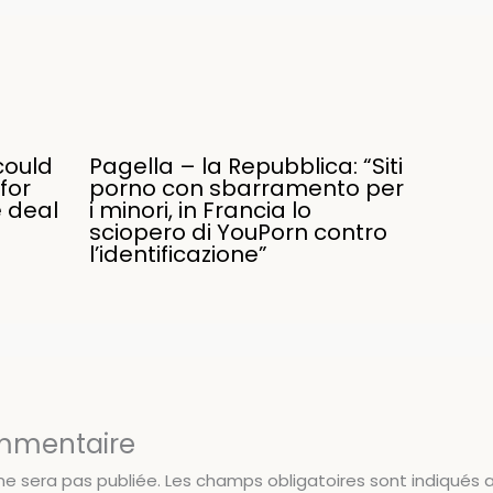
could
Pagella – la Repubblica: “Siti
for
porno con sbarramento per
e deal
i minori, in Francia lo
sciopero di YouPorn contro
l’identificazione”
ommentaire
ne sera pas publiée.
Les champs obligatoires sont indiqués