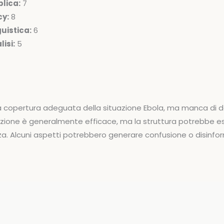
lica:
7
cy:
8
uistica:
6
isi:
5
a copertura adeguata della situazione Ebola, ma manca di de
rrazione è generalmente efficace, ma la struttura potrebbe e
a. Alcuni aspetti potrebbero generare confusione o disinfo