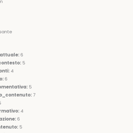
om
sante
attuale:
6
ontesto:
5
nti:
4
o:
6
omentativa:
5
lo_contenuto:
7
5
rmativo:
4
azione:
6
ntenuto:
5