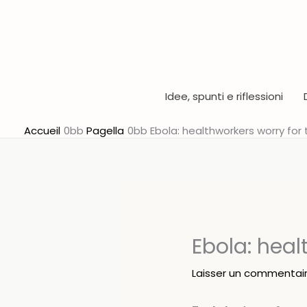
Aller
au
contenu
Idee, spunti e riflessioni
Accueil
Pagella
Ebola: healthworkers worry for t
Ebola: healt
Laisser un commentai