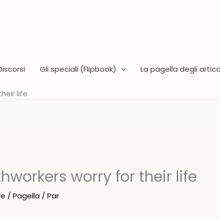
Discorsi
Gli speciali (Flipbook)
La pagella degli articol
heir life
hworkers worry for their life
re
/
Pagella
/ Par