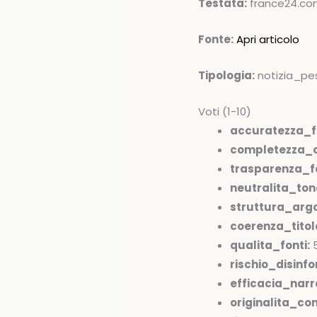
Testata:
france24.c
Fonte:
Apri articolo
Tipologia:
notizia_pe
Voti (1-10)
accuratezza_f
completezza_c
trasparenza_fo
neutralita_ton
struttura_arg
coerenza_tito
qualita_fonti:
rischio_disinfo
efficacia_narr
originalita_co