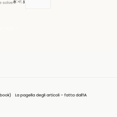
 solve:
ipbook)
La pagella degli articoli – fatta dall’IA