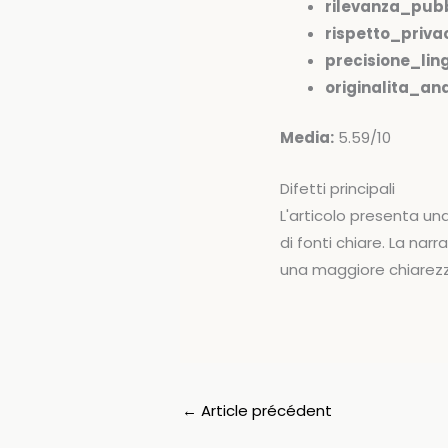
rilevanza_pubb
rispetto_priva
precisione_ling
originalita_anal
Media:
5.59/10
Difetti principali
L'articolo presenta un
di fonti chiare. La na
una maggiore chiarezz
←
Article précédent