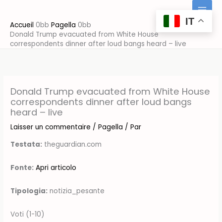
Aller
au
IT
Accueil
Pagella
contenu
Donald Trump evacuated from White House
correspondents dinner after loud bangs heard – live
Donald Trump evacuated from White House
correspondents dinner after loud bangs
heard – live
Laisser un commentaire
/
Pagella
/ Par
Testata:
theguardian.com
Fonte:
Apri articolo
Tipologia:
notizia_pesante
Voti (1-10)