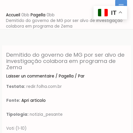
Aller
au
IT
Accueil
Pagella
contenu
Demitido do governo de MG por ser alvo de investigação
colabora em programa de Zema
Demitido do governo de MG por ser alvo de
investigação colabora em programa de
Zema
Laisser un commentaire
/
Pagella
/ Par
Testata:
redir.folha.com.br
Fonte:
Apri articolo
Tipologia:
notizia_pesante
Voti (1-10)