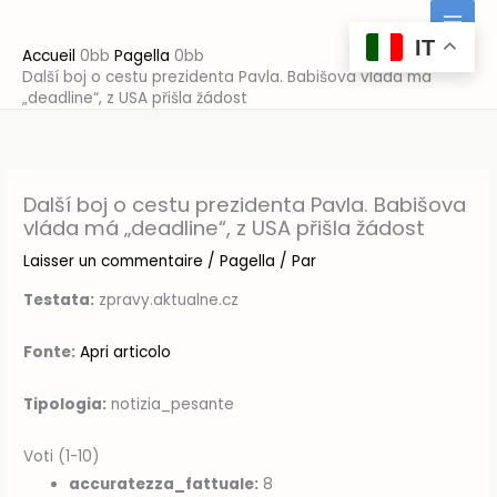
Aller
au
IT
Accueil
Pagella
contenu
Další boj o cestu prezidenta Pavla. Babišova vláda má
„deadline“, z USA přišla žádost
Další boj o cestu prezidenta Pavla. Babišova
vláda má „deadline“, z USA přišla žádost
Laisser un commentaire
/
Pagella
/ Par
Testata:
zpravy.aktualne.cz
Fonte:
Apri articolo
Tipologia:
notizia_pesante
Voti (1-10)
accuratezza_fattuale:
8