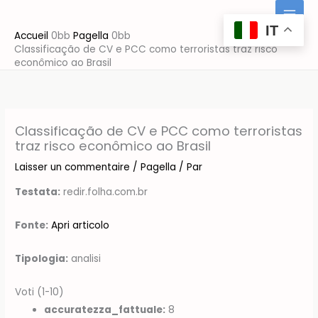
Aller
au
IT
Accueil
Pagella
contenu
Classificação de CV e PCC como terroristas traz risco
econômico ao Brasil
Classificação de CV e PCC como terroristas
traz risco econômico ao Brasil
Laisser un commentaire
/
Pagella
/ Par
Testata:
redir.folha.com.br
Fonte:
Apri articolo
Tipologia:
analisi
Voti (1-10)
accuratezza_fattuale:
8