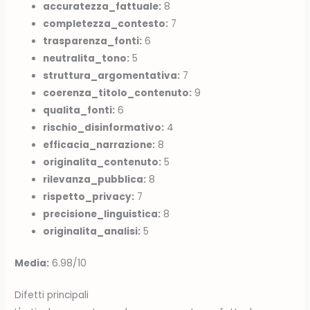
accuratezza_fattuale:
8
completezza_contesto:
7
trasparenza_fonti:
6
neutralita_tono:
5
struttura_argomentativa:
7
coerenza_titolo_contenuto:
9
qualita_fonti:
6
rischio_disinformativo:
4
efficacia_narrazione:
8
originalita_contenuto:
5
rilevanza_pubblica:
8
rispetto_privacy:
7
precisione_linguistica:
8
originalita_analisi:
5
Media:
6.98/10
Difetti principali