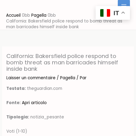
Aller
au
IT
Accueil
Pagella
contenu
California: Bakersfield police respond to bomb threat as
man barricades himself inside bank
California: Bakersfield police respond to
bomb threat as man barricades himself
inside bank
Laisser un commentaire
/
Pagella
/ Par
Testata:
theguardian.com
Fonte:
Apri articolo
Tipologia:
notizia_pesante
Voti (1-10)