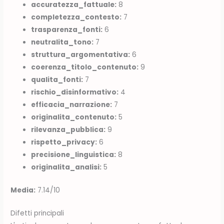
accuratezza_fattuale:
8
completezza_contesto:
7
trasparenza_fonti:
6
neutralita_tono:
7
struttura_argomentativa:
6
coerenza_titolo_contenuto:
9
qualita_fonti:
7
rischio_disinformativo:
4
efficacia_narrazione:
7
originalita_contenuto:
5
rilevanza_pubblica:
9
rispetto_privacy:
6
precisione_linguistica:
8
originalita_analisi:
5
Media:
7.14/10
Difetti principali