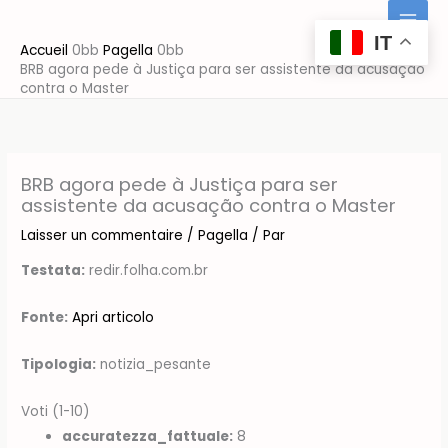
Aller
au
IT
Accueil
Pagella
contenu
BRB agora pede à Justiça para ser assistente da acusação
contra o Master
BRB agora pede à Justiça para ser
assistente da acusação contra o Master
Laisser un commentaire
/
Pagella
/ Par
Testata:
redir.folha.com.br
Fonte:
Apri articolo
Tipologia:
notizia_pesante
Voti (1-10)
accuratezza_fattuale:
8