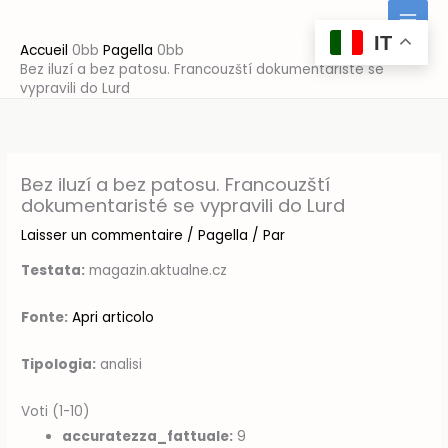
Aller
au
IT
Accueil
Pagella
contenu
Bez iluzí a bez patosu. Francouzští dokumentaristé se
vypravili do Lurd
Bez iluzí a bez patosu. Francouzští
dokumentaristé se vypravili do Lurd
Laisser un commentaire
/
Pagella
/ Par
Testata:
magazin.aktualne.cz
Fonte:
Apri articolo
Tipologia:
analisi
Voti (1-10)
accuratezza_fattuale:
9