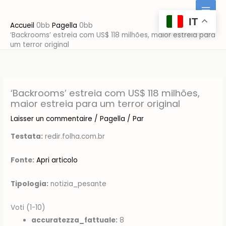
Aller
au
IT
Accueil
Pagella
contenu
‘Backrooms’ estreia com US$ 118 milhões, maior estreia para
um terror original
‘Backrooms’ estreia com US$ 118 milhões,
maior estreia para um terror original
Laisser un commentaire
/
Pagella
/ Par
Testata:
redir.folha.com.br
Fonte:
Apri articolo
Tipologia:
notizia_pesante
Voti (1-10)
accuratezza_fattuale:
8