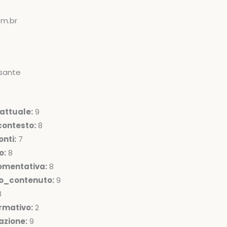
om.br
sante
attuale:
9
ontesto:
8
nti:
7
o:
8
omentativa:
8
lo_contenuto:
9
8
rmativo:
2
azione:
9