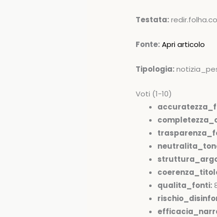
Testata:
redir.folha.c
Fonte:
Apri articolo
Tipologia:
notizia_pe
Voti (1-10)
accuratezza_f
completezza_c
trasparenza_fo
neutralita_ton
struttura_arg
coerenza_tito
qualita_fonti:
rischio_disinfo
efficacia_narr