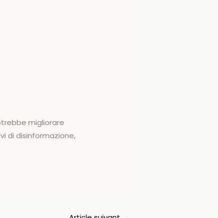
otrebbe migliorare
tivi di disinformazione,
Article suivant
→