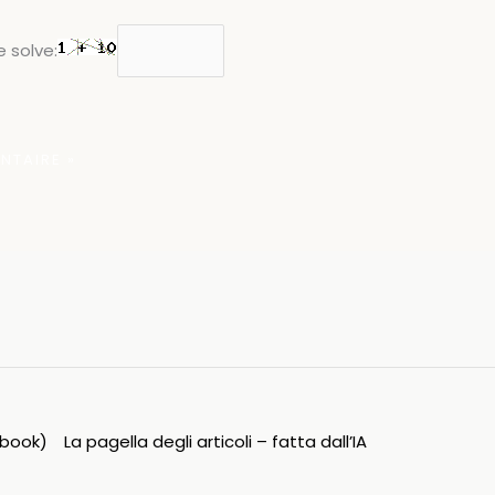
 solve:
ipbook)
La pagella degli articoli – fatta dall’IA