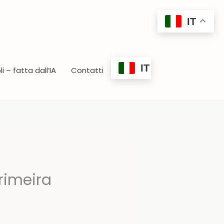
IT
IT
i – fatta dall’IA
Contatti
rimeira