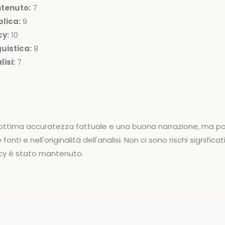
ntenuto:
7
lica:
9
cy:
10
uistica:
8
isi:
7
n'ottima accuratezza fattuale e una buona narrazione, ma p
onti e nell'originalità dell'analisi. Non ci sono rischi significa
vacy è stato mantenuto.