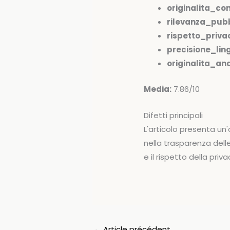
originalita_co
rilevanza_pubb
rispetto_priva
precisione_ling
originalita_anal
Media:
7.86/10
Difetti principali
L'articolo presenta u
nella trasparenza delle f
e il rispetto della pri
←
Article précédent