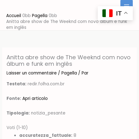
Aller
au
IT
Accueil
Pagella
contenu
Anitta abre show de The Weeknd com novo álbum e funk
em inglês
Anitta abre show de The Weeknd com novo
álbum e funk em inglês
Laisser un commentaire
/
Pagella
/ Par
Testata:
redir.folha.com.br
Fonte:
Apri articolo
Tipologia:
notizia_pesante
Voti (1-10)
accuratezza_fattuale:
8