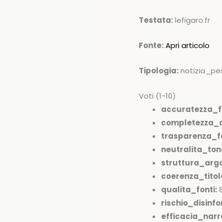
Testata:
lefigaro.fr
Fonte:
Apri articolo
Tipologia:
notizia_pe
Voti (1-10)
accuratezza_f
completezza_c
trasparenza_fo
neutralita_ton
struttura_arg
coerenza_tito
qualita_fonti:
rischio_disinfo
efficacia_narr