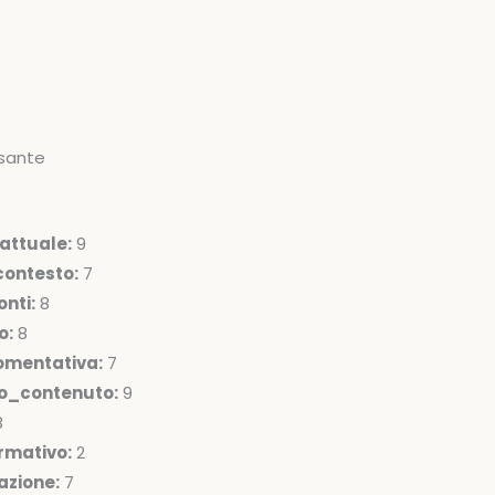
sante
attuale:
9
ontesto:
7
nti:
8
o:
8
omentativa:
7
lo_contenuto:
9
8
rmativo:
2
azione:
7