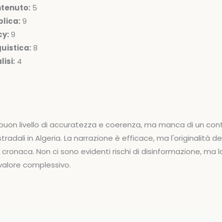
ntenuto:
5
lica:
9
cy:
9
uistica:
8
isi:
4
 buon livello di accuratezza e coerenza, ma manca di un co
stradali in Algeria. La narrazione è efficace, ma l'originalità d
 cronaca. Non ci sono evidenti rischi di disinformazione, ma 
 valore complessivo.