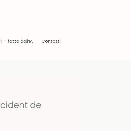
i – fatta dall’IA
Contatti
ccident de