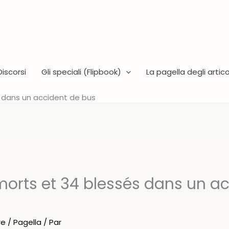
Discorsi
Gli speciali (Flipbook)
La pagella degli articol
s dans un accident de bus
 morts et 34 blessés dans un a
re
/
Pagella
/ Par