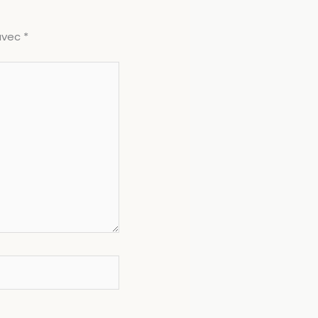
 avec
*