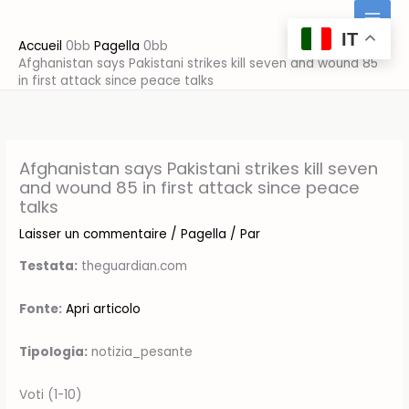
Aller
au
IT
Accueil
Pagella
contenu
Afghanistan says Pakistani strikes kill seven and wound 85
in first attack since peace talks
Afghanistan says Pakistani strikes kill seven
and wound 85 in first attack since peace
talks
Laisser un commentaire
/
Pagella
/ Par
Testata:
theguardian.com
Fonte:
Apri articolo
Tipologia:
notizia_pesante
Voti (1-10)