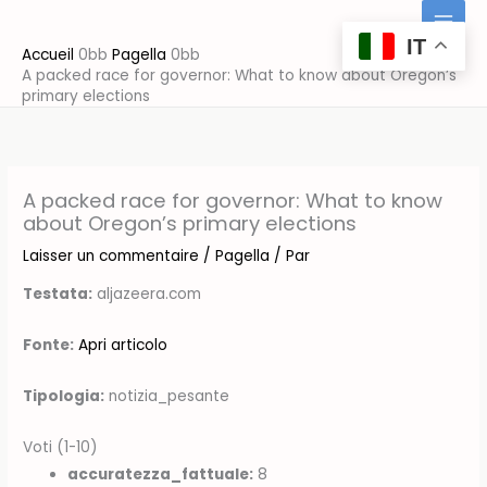
Aller
au
IT
Accueil
Pagella
contenu
A packed race for governor: What to know about Oregon’s
primary elections
A packed race for governor: What to know
about Oregon’s primary elections
Laisser un commentaire
/
Pagella
/ Par
Testata:
aljazeera.com
Fonte:
Apri articolo
Tipologia:
notizia_pesante
Voti (1-10)
accuratezza_fattuale:
8