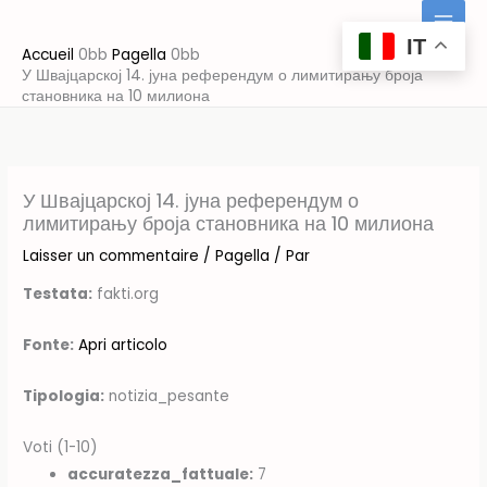
Aller
au
IT
Accueil
Pagella
contenu
У Швајцарској 14. јуна референдум о лимитирању броја
становника на 10 милиона
У Швајцарској 14. јуна референдум о
лимитирању броја становника на 10 милиона
Laisser un commentaire
/
Pagella
/ Par
Testata:
fakti.org
Fonte:
Apri articolo
Tipologia:
notizia_pesante
Voti (1-10)
accuratezza_fattuale:
7