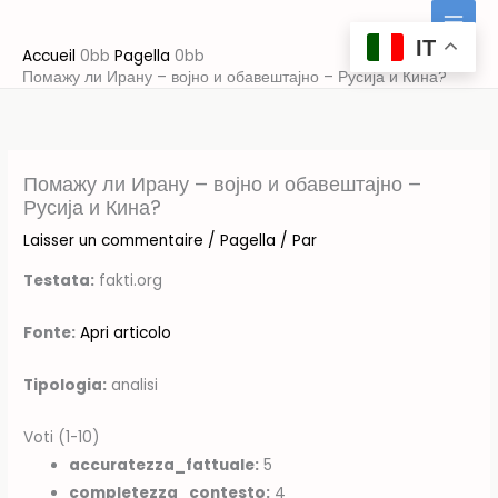
Aller
au
IT
Accueil
Pagella
contenu
Помажу ли Ирану – војно и обавештајно – Русија и Кина?
Помажу ли Ирану – војно и обавештајно –
Русија и Кина?
Laisser un commentaire
/
Pagella
/ Par
Testata:
fakti.org
Fonte:
Apri articolo
Tipologia:
analisi
Voti (1-10)
accuratezza_fattuale:
5
completezza_contesto:
4