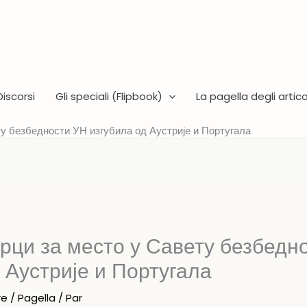
Discorsi
Gli speciali (Flipbook)
La pagella degli articol
ту безбедности УН изгубила од Аустрије и Португала
рци за место у Савету безбедн
 Аустрије и Португала
re
/
Pagella
/ Par