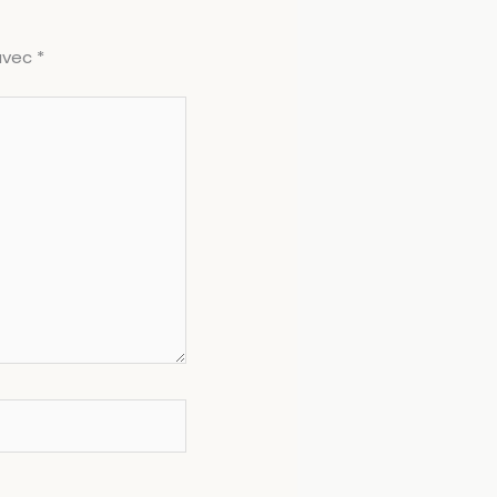
 avec
*