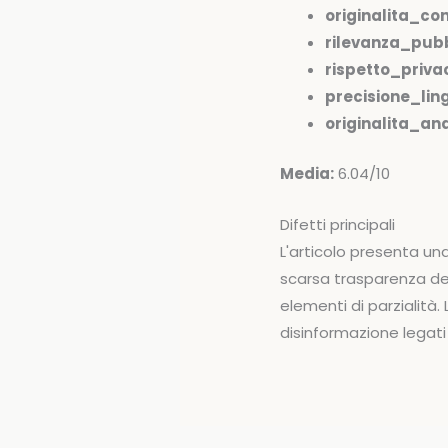
originalita_co
rilevanza_pubb
rispetto_priva
precisione_ling
originalita_anal
Media:
6.04/10
Difetti principali
L'articolo presenta un
scarsa trasparenza del
elementi di parzialità
disinformazione legati 