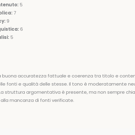
ntenuto:
5
lica:
7
cy:
9
uistica:
6
isi:
5
a buona accuratezza fattuale e coerenza tra titolo e conten
le fonti e qualità delle stesse. Il tono è moderatamente ne
. La struttura argomentativa è presente, ma non sempre chiara
alla mancanza di fonti verificate.