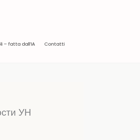
i – fatta dall’IA
Contatti
ости УН