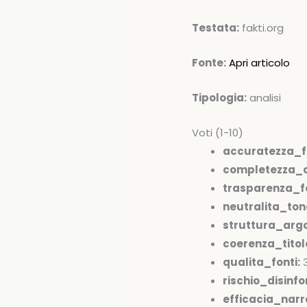
Testata:
fakti.org
Fonte:
Apri articolo
Tipologia:
analisi
Voti (1-10)
accuratezza_f
completezza_c
trasparenza_fo
neutralita_ton
struttura_arg
coerenza_tito
qualita_fonti:
rischio_disinfo
efficacia_narr