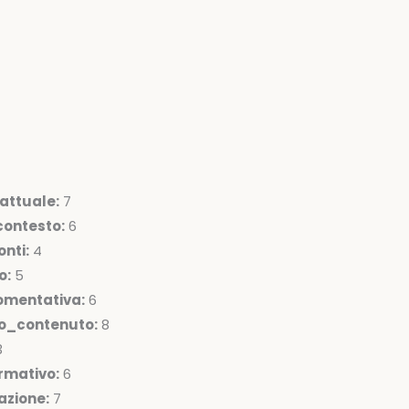
attuale:
7
ontesto:
6
nti:
4
o:
5
omentativa:
6
lo_contenuto:
8
3
rmativo:
6
azione:
7