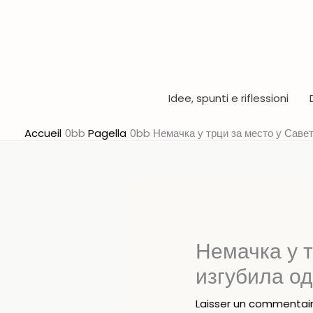
Aller
au
contenu
Idee, spunti e riflessioni
Accueil
Pagella
Немачка у трци за место у Саве
Немачка у т
изгубила од
Laisser un commentai