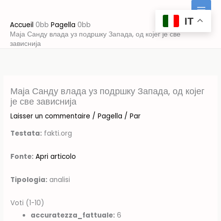
Aller
au
IT
Accueil
Pagella
contenu
Маја Санду влада уз подршку Запада, од којег је све
зависнија
Маја Санду влада уз подршку Запада, од којег
је све зависнија
Laisser un commentaire
/
Pagella
/ Par
Testata:
fakti.org
Fonte:
Apri articolo
Tipologia:
analisi
Voti (1-10)
accuratezza_fattuale:
6