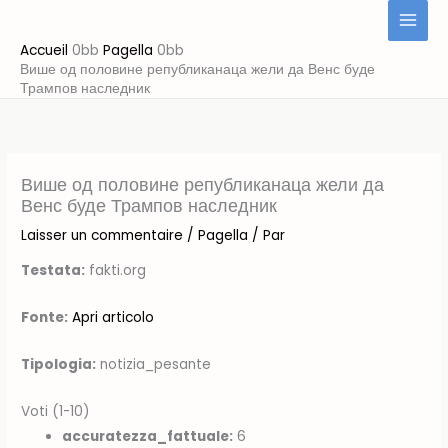
Aller
au
Accueil
Pagella
contenu
Више од половине републиканаца жели да Венс буде
Трампов наследник
Више од половине републиканаца жели да
Венс буде Трампов наследник
Laisser un commentaire
/
Pagella
/ Par
Testata:
fakti.org
Fonte:
Apri articolo
Tipologia:
notizia_pesante
Voti (1-10)
accuratezza_fattuale:
6