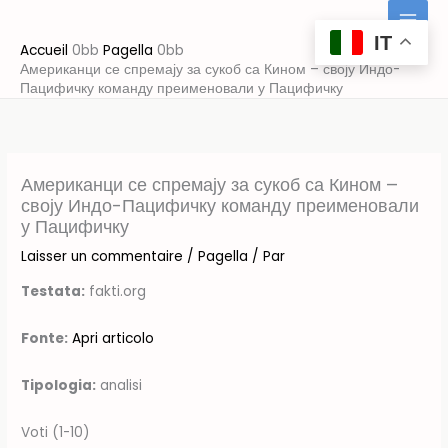
Aller
au
IT
Accueil
Pagella
contenu
Американци се спремају за сукоб са Кином – своју Индо-
Пацифичку команду преименовали у Пацифичку
Американци се спремају за сукоб са Кином –
своју Индо-Пацифичку команду преименовали
у Пацифичку
Laisser un commentaire
/
Pagella
/ Par
Testata:
fakti.org
Fonte:
Apri articolo
Tipologia:
analisi
Voti (1-10)